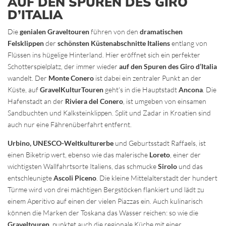
AUF DEN SPUREN DES GIRO
D’ITALIA
Die
genialen Graveltouren
führen von den
dramatischen
Felsklippen
der
schönsten Küstenabschnitte Italiens
entlang von
Flüssen ins hügelige Hinterland. Hier eröffnet sich ein perfekter
Schotterspielplatz, der immer wieder
auf den Spuren des Giro d’Italia
wandelt. Der
Monte Conero
ist dabei ein zentraler Punkt an der
Küste, auf
GravelKulturTouren
geht's in die Hauptstadt
Ancona
. Die
Hafenstadt an der
Riviera del Conero
, ist umgeben von einsamen
Sandbuchten und Kalksteinklippen. Split und Zadar in Kroatien sind
auch nur eine Fährenüberfahrt entfernt.
Urbino, UNESCO-Weltkulturerbe
und Geburtsstadt Raffaels, ist
einen Biketrip wert, ebenso wie das malerische
Loreto
, einer der
wichtigsten Wallfahrtsorte Italiens, das schmucke
Sirolo
und das
entschleunigte
Ascoli Piceno
. Die kleine Mittelalterstadt der hundert
Türme wird von drei mächtigen Bergstöcken flankiert und lädt zu
einem Aperitivo auf einen der vielen Piazzas ein. Auch kulinarisch
können die Marken der Toskana das Wasser reichen: so wie die
Graveltouren
, punktet auch die regionale Küche mit einer