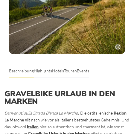
Beschreibung
Highlights
Hotels
Touren
Events
GRAVELBIKE URLAUB IN DEN
MARKEN
Benvenuti sulla Strada Bianca Le Marche!
Die ostitalienische
Region
Le Marche
gilt nach wie vor als Italiens bestgehütetes Geheimnis. Und
das, obwohl
Italien
hier so authentisch und charmant ist, wie sonst
kaum wo. Im
Gravelbike Urlaub in den Marken
bikst du zwischen