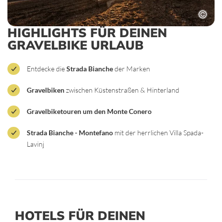
HIGHLIGHTS FÜR DEINEN
GRAVELBIKE URLAUB
Entdecke die
Strada Bianche
der Marken
Gravelbiken
zwischen Küstenstraßen & Hinterland
Gravelbiketouren um den Monte Conero
Strada Bianche - Montefano
mit der herrlichen Villa Spada-
Lavinj
HOTELS FÜR DEINEN