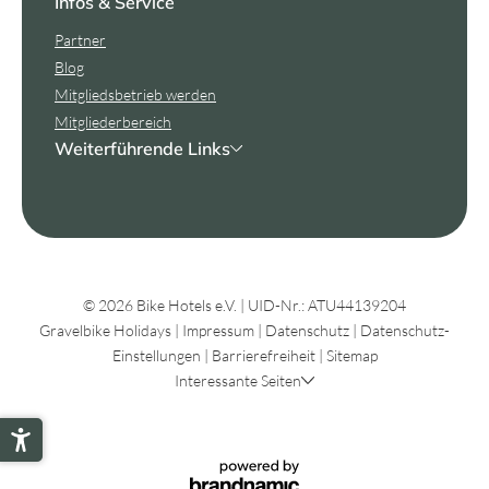
Infos & Service
Partner
Blog
Mitgliedsbetrieb werden
Mitgliederbereich
Weiterführende Links
© 2026 Bike Hotels e.V.
|
UID-Nr.: ATU44139204
Gravelbike Holidays
|
Impressum
|
Datenschutz
|
Datenschutz-
Einstellungen
|
Barrierefreiheit
|
Sitemap
Interessante Seiten