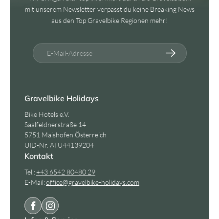
mit unserem Newsletter verpasst du keine Breaking News
aus den Top Gravelbike Regionen mehr!
E-Mail-Adresse
Gravelbike Holidays
Bike Hotels e.V.
Saalfeldnerstraße 14
5751 Maishofen Österreich
UID-Nr. ATU44139204
Kontakt
Tel.:
+43 6542 80480 29
E-Mail:
office@
gravelbike-holidays.
com