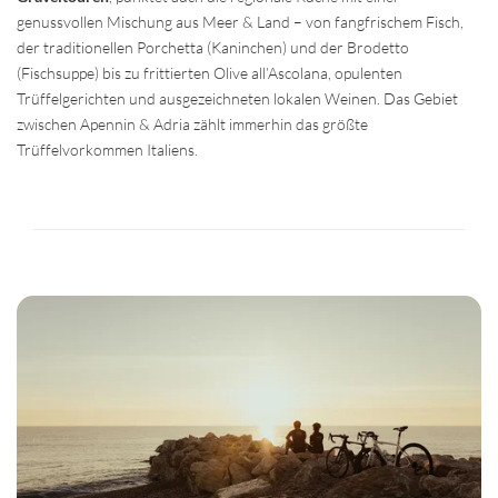
genussvollen Mischung aus Meer & Land – von fangfrischem Fisch,
der traditionellen Porchetta (Kaninchen) und der Brodetto
(Fischsuppe) bis zu frittierten Olive all’Ascolana, opulenten
Trüffelgerichten und ausgezeichneten lokalen Weinen. Das Gebiet
zwischen Apennin & Adria zählt immerhin das größte
Trüffelvorkommen Italiens.