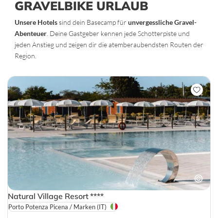
GRAVELBIKE URLAUB
Unsere Hotels
sind dein Basecamp für
unvergessliche Gravel-
Abenteuer
. Deine Gastgeber kennen jede Schotterpiste und
jeden Anstieg und zeigen dir die atemberaubendsten Routen der
Region.
Natural Village Resort
****
Porto Potenza Picena / Marken
(IT)