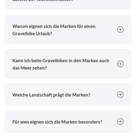
Die Region Marken an der Adriaküste gilt als Geheimtipp für
Gravelbike Urlaub. Hier treffen historische Orte,
Warum eignen sich die Marken für einen
Hügellandschaften und wenig befahrene Wege aufeinander.
Gravelbike Urlaub?
Die Region bietet ein dichtes Netz an Nebenstraßen,
Feldwegen und Schotterstrecken zwischen Küste und
Kann ich beim Gravelbiken in den Marken auch
Hinterland.
das Meer sehen?
Ja, viele Touren verbinden die Hügellandschaften des
Hinterlands mit Ausblicken auf die Adriaküste.
Welche Landschaft prägt die Marken?
Typisch sind sanfte Hügel, historische Dörfer, Weinberge
und die Nähe zum Meer.
Für wen eignen sich die Marken besonders?
Die Region ist ideal für Genussfahrer und Entdecker, die