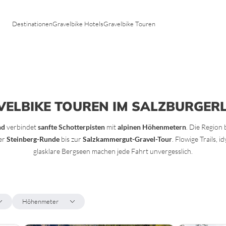
Tirol
Toskana
Vorarlberg
Trentino
Destinationen
Gravelbike Hotels
Gravelbike Touren
Venetien
n
VELBIKE TOUREN IM SALZBURGER
nd
verbindet
sanfte Schotterpisten
mit
alpinen Höhenmetern
. Die Region 
der
Steinberg-Runde
bis zur
Salzkammergut-Gravel-Tour
. Flowige Trails, i
glasklare Bergseen machen jede Fahrt unvergesslich.
Höhenmeter