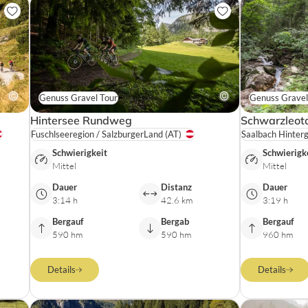
Genuss Gravel Tour
Genuss Gravel
Hintersee Rundweg
Schwarzleota
Fuschlseeregion / SalzburgerLand
(AT)
Schwierigkeit
Schwierigk
Mittel
Mittel
Dauer
Distanz
Dauer
3:14 h
42.6 km
3:19 h
Bergauf
Bergab
Bergauf
590 hm
590 hm
960 hm
Details
Details