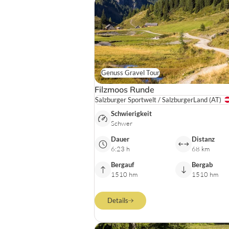
Genuss Gravel Tour
Filzmoos Runde
Salzburger Sportwelt / SalzburgerLand
(AT)
Schwierigkeit
Schwer
Dauer
Distanz
6:23 h
68 km
Bergauf
Bergab
1510 hm
1510 hm
Details