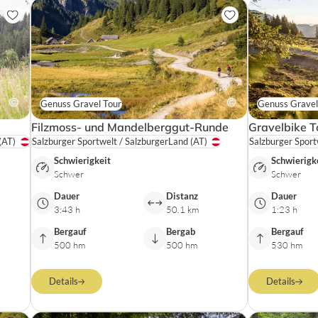
Genuss Gravel Tour
Genuss Gravel
Filzmoss- und Mandelberggut-Runde
Gravelbike T
(AT)
Salzburger Sportwelt / SalzburgerLand
(AT)
Salzburger Sport
Schwierigkeit
Schwierigk
Schwer
Schwer
Dauer
Distanz
Dauer
3:43 h
50.1 km
1:23 h
Bergauf
Bergab
Bergauf
500 hm
500 hm
530 hm
Details
Details