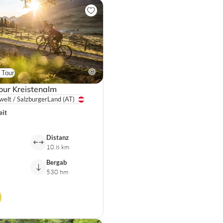
 Tour
our Kreistenalm
welt / SalzburgerLand
(AT)
eit
Distanz
10.8 km
Bergab
530 hm