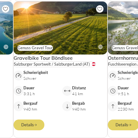
Genuss Gravel Tour
Genuss Gravel
Gravelbike Tour Böndlsee
Osternhornr
Salzburger Sportwelt / SalzburgerLand
(AT)
Fuschlseeregion 
Schwierigkeit
Schwierigk
Schwer
Schwer
Dauer
Distanz
Dauer
3:31 h
41 km
9:51 h
Bergauf
Bergab
Bergauf
940 hm
940 hm
2230 hm
Details
Details