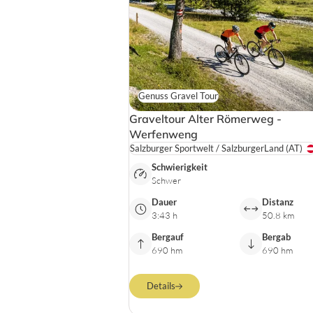
Genuss Gravel Tour
Graveltour Alter Römerweg -
Werfenweng
Salzburger Sportwelt / SalzburgerLand
(AT)
Schwierigkeit
Schwer
Dauer
Distanz
3:43 h
50.8 km
Bergauf
Bergab
690 hm
690 hm
Details