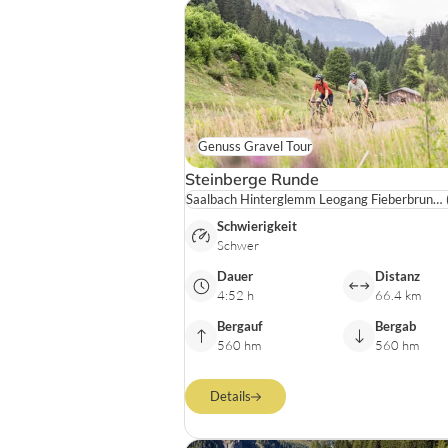
Genuss Gravel Tour
Steinberge Runde
Saalbach Hinterglemm Leogang Fieberbrunn / SalzburgerLand
Schwierigkeit
Schwer
Dauer
Distanz
4:52 h
66.4 km
Bergauf
Bergab
560 hm
560 hm
Details