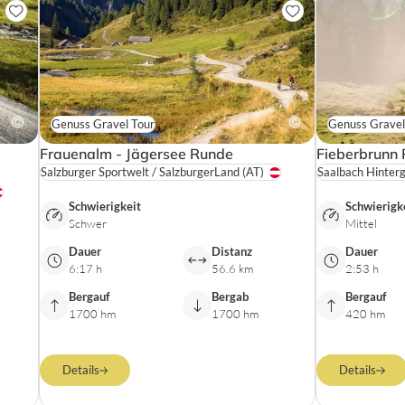
Genuss Gravel Tour
Genuss Gravel
Frauenalm - Jägersee Runde
Fieberbrunn
Salzburger Sportwelt / SalzburgerLand
(AT)
Schwierigkeit
Schwierigk
Schwer
Mittel
Dauer
Distanz
Dauer
6:17 h
56.6 km
2:53 h
Bergauf
Bergab
Bergauf
1700 hm
1700 hm
420 hm
Details
Details