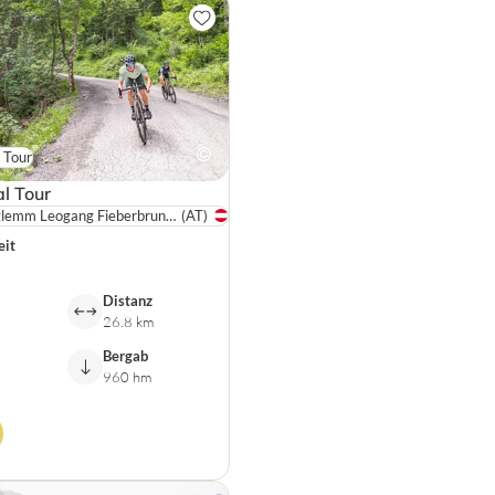
 Tour
l Tour
Saalbach Hinterglemm Leogang Fieberbrunn / SalzburgerLand
(AT)
eit
Distanz
26.8 km
Bergab
960 hm