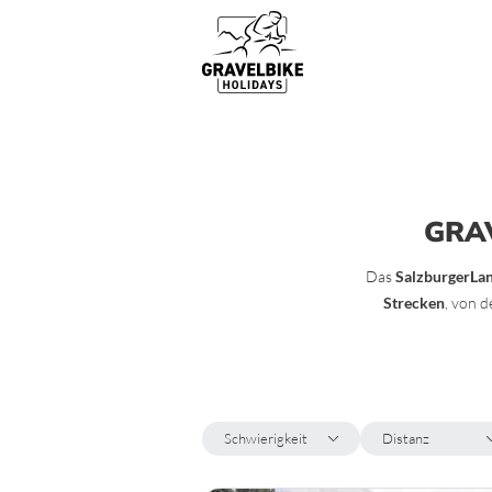
Gravelbike Touren
Top Gravel Bike Routen & Strecke
GRA
Das
SalzburgerLa
Strecken
, von 
Schwierigkeit
Distanz