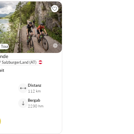
 Tour
unde
/ SalzburgerLand
(AT)
eit
Distanz
112 km
Bergab
2230 hm