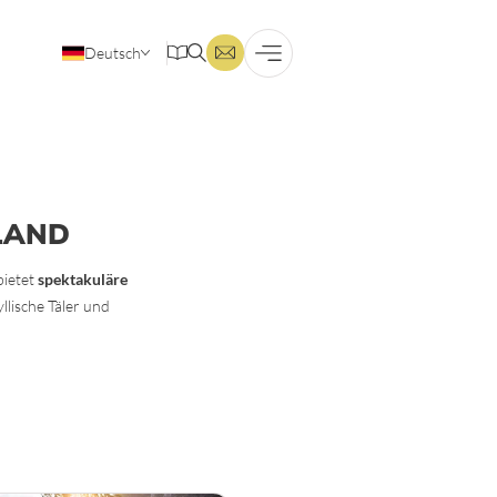
Deutsch
Englisch
LAND
bietet
spektakuläre
dyllische Täler und