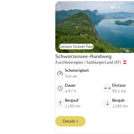
Genuss Gravel Tour
Schwarzensee-Rundweg
Fuschlseeregion / SalzburgerLand
(AT)
Schwierigkeit
Schwer
Dauer
Distanz
4:57 h
55.6 km
Bergauf
Bergab
1150 hm
1150 hm
Details