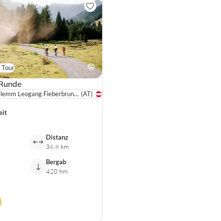
 Tour
 Runde
Saalbach Hinterglemm Leogang Fieberbrunn / SalzburgerLand
(AT)
eit
Distanz
36.8 km
Bergab
420 hm