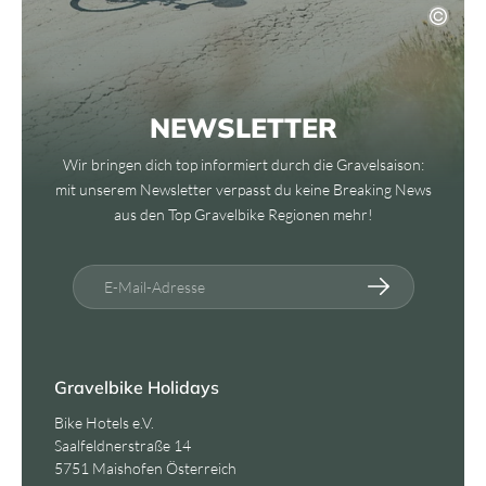
NEWSLETTER
Wir bringen dich top informiert durch die Gravelsaison:
mit unserem Newsletter verpasst du keine Breaking News
aus den Top Gravelbike Regionen mehr!
E-Mail-Adresse
Gravelbike Holidays
Bike Hotels e.V.
Saalfeldnerstraße 14
5751 Maishofen Österreich