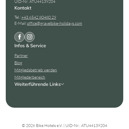
UID-Nr. ATU44139204
Kontakt
Tel.:
+43 6542 80480 29
E-Mail:
office@
gravelbike-holidays.
com
Infos & Service
Partner
Blog
Mitgliedsbetrieb werden
Mitgliederbereich
Weiterführende Links
© 2026 Bike Hotels e.V.
|
UID-Nr.: ATU44139204