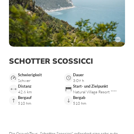
SCHOTTER SCOSSICCI
Schwierigkeit
Dauer
Schwer
3:09 h
Distanz
Start- und Zielpunkt
42.6 km
Natural Village Resort ****
Bergauf
Bergab
510 hm
510 hm
Die Gravel-Tour „Schotter Scossicci“ erfordert eine sehr gute