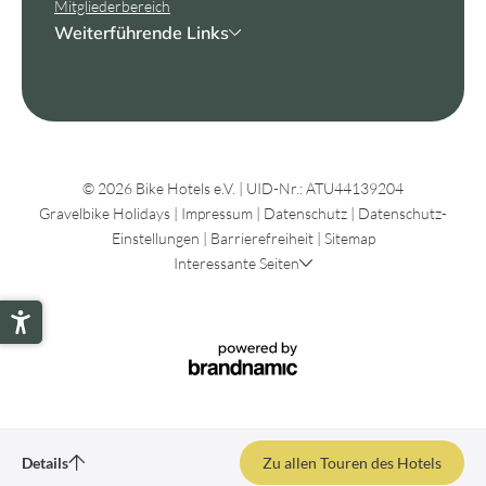
Mitgliederbereich
Weiterführende Links
© 2026 Bike Hotels e.V.
|
UID-Nr.: ATU44139204
Gravelbike Holidays
|
Impressum
|
Datenschutz
|
Datenschutz-
Einstellungen
|
Barrierefreiheit
|
Sitemap
Interessante Seiten
Schotter Scossicci
Details
Zu allen Touren des Hotels