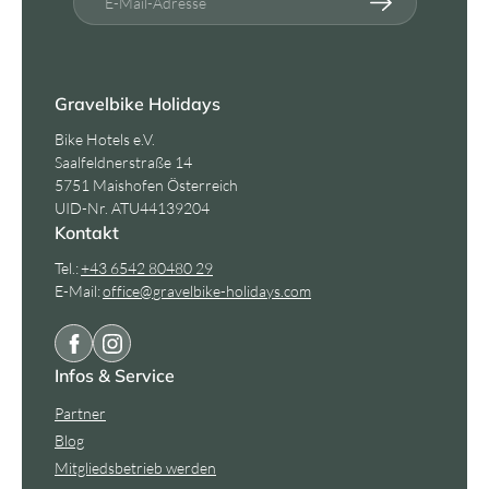
E-Mail-Adresse
Gravelbike Holidays
Bike Hotels e.V.
Saalfeldnerstraße 14
5751 Maishofen Österreich
UID-Nr. ATU44139204
Kontakt
Tel.:
+43 6542 80480 29
E-Mail:
office@
gravelbike-holidays.
com
Infos & Service
Partner
Blog
Mitgliedsbetrieb werden