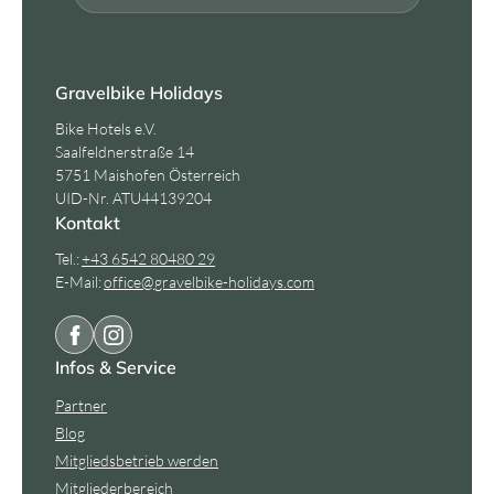
Gravelbike Holidays
Bike Hotels e.V.
Saalfeldnerstraße 14
5751 Maishofen Österreich
UID-Nr. ATU44139204
Kontakt
Tel.:
+43 6542 80480 29
E-Mail:
office@
gravelbike-holidays.
com
Infos & Service
Partner
Blog
Mitgliedsbetrieb werden
Mitgliederbereich