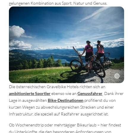
gelungenen Kombination aus Sport, Natur und Genuss.
Die österreichischen Gravelbike Hotels richten sich an
ambitionierte Sportler
ebenso wie an
Genussfahrer
. Dank ihrer
Lage in ausgewählten
Bike-Destinationen
profitierst du von
kurzen Wegen zu abwechslungsreichen Strecken und einer
Infrastruktur, die speziell auf Radfahrer ausgerichtet ist.
Ob Wochenendtrip oder mehrtägiger Bikeurlaub – hier findest
du Unterkünfte, die den besonderen Anforderungen von