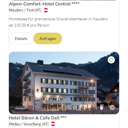
Alpen-Comfort-Hotel Central
****
Nauders / Tirol
(AT)
Homebase für grenzenlose Gravel-Abenteuer in Nauders
ab 135,00 € pro Person
Details
Anfragen
Hotel Bären & Cafe Deli
***
Mellau / Vorarlberg
(AT)