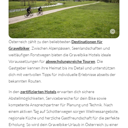
Österreich zählt zu den beliebtesten
Destinationen für
Gravelbiker
. Zwischen Alpenpässen, Seenlandschaften und
weitläufigen Forstwegen bieten die Gravelbike Hotels ideale
Voraussetzungen für
abwechslungsreiche Touren
. Die
Gastgeber kennen ihre Heimat bis ins Detail und unterstützen
dich mit wertvollen Tipps für individuelle Erlebnisse abseits der
bekannten Routen.
In den
zertifizierten Hotels
erwarten dich sichere
Abstellmöglichkeiten, Servicebereiche für dein Bike sowie
kompetente Ansprechpartner für Planung und Technik. Nach
einem aktiven Tag auf Schotterwegen sorgen Wellnessangebote,
regionale Küche und herzliche Gastfreundschaft für die perfekte
Erholung. So wird dein Gravelbike-Urlaub in Österreich zu einer