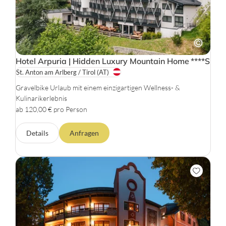
Hotel Arpuria | Hidden Luxury Mountain Home
****S
St. Anton am Arlberg / Tirol
(AT)
Gravelbike Urlaub mit einem einzigartigen Wellness- &
Kulinarikerlebnis
ab 120,00 € pro Person
Details
Anfragen