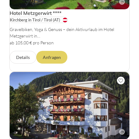
Hotel Metzgerwirt
****
Kirchberg in Tirol / Tirol
(AT)
Gravelbiken, Yoga & Genuss – dein Aktivurlaub im Hotel
Metzgerwirt in…
ab 105,00 € pro Person
Details
Anfragen