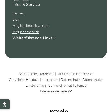
Infos & Service
Partner
Blog
Mitgliedsbetrieb werden
Mitgliederbereich
Weiterführende Links
© 2026 Bike Hotels e.V.
|
UID-Nr.: ATU44139204
Gravelbike Holidays
|
Impressum
|
Datenschutz
|
Datenschutz-
Einstellungen
|
Barrierefreiheit
|
Sitemap
Interessante Seiten