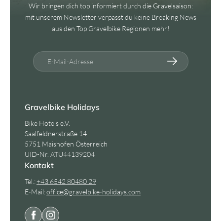
Wir bringen dich top informiert durch die Gravelsaison:
mit unserem Newsletter verpasst du keine Breaking News
aus den Top Gravelbike Regionen mehr!
E-Mail-Adresse
Gravelbike Holidays
Bike Hotels e.V.
Saalfeldnerstraße 14
5751 Maishofen Österreich
UID-Nr. ATU44139204
Kontakt
Tel.:
+43 6542 80480 29
E-Mail:
office@
gravelbike-holidays.
com