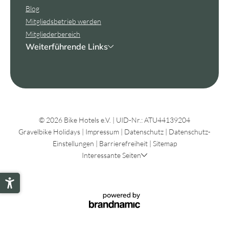
Blog
Mitgliedsbetrieb werden
Mitgliederbereich
Weiterführende Links
© 2026 Bike Hotels e.V.
|
UID-Nr.: ATU44139204
Gravelbike Holidays
|
Impressum
|
Datenschutz
|
Datenschutz-
Einstellungen
|
Barrierefreiheit
|
Sitemap
Interessante Seiten