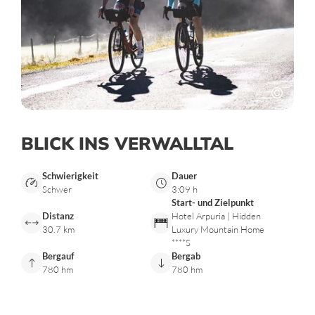
BLICK INS VERWALLTAL
Schwierigkeit
Dauer
Schwer
3:09 h
Start- und Zielpunkt
Distanz
Hotel Arpuria | Hidden
30.7 km
Luxury Mountain Home
****S
Bergauf
Bergab
780 hm
780 hm