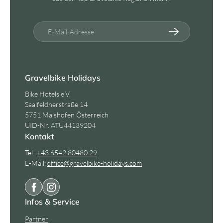
E-Mail-Adresse
Gravelbike Holidays
Bike Hotels e.V.
Saalfeldnerstraße 14
5751 Maishofen Österreich
UID-Nr. ATU44139204
Kontakt
Tel.:
+43 6542 80480 29
E-Mail:
office@
gravelbike-holidays.
com
Infos & Service
Partner