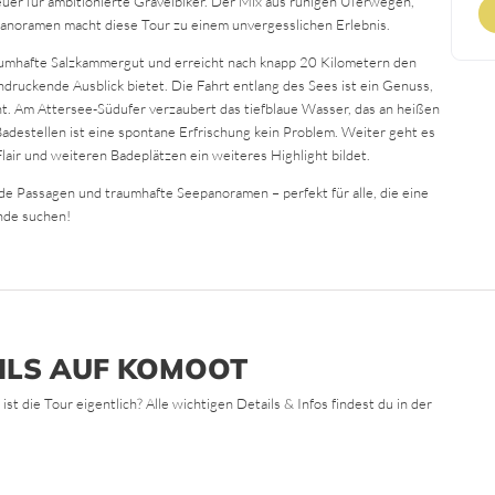
euer für ambitionierte Gravelbiker. Der Mix aus ruhigen Uferwegen,
Panoramen macht diese Tour zu einem unvergesslichen Erlebnis.
raumhafte Salzkammergut und erreicht nach knapp 20 Kilometern den
ndruckende Ausblick bietet. Die Fahrt entlang des Sees ist ein Genuss,
t. Am Attersee-Südufer verzaubert das tiefblaue Wasser, das an heißen
 Badestellen ist eine spontane Erfrischung kein Problem. Weiter geht es
lair und weiteren Badeplätzen ein weiteres Highlight bildet.
de Passagen und traumhafte Seepanoramen – perfekt für alle, die eine
nde suchen!
ILS AUF KOMOOT
 die Tour eigentlich? Alle wichtigen Details & Infos findest du in der