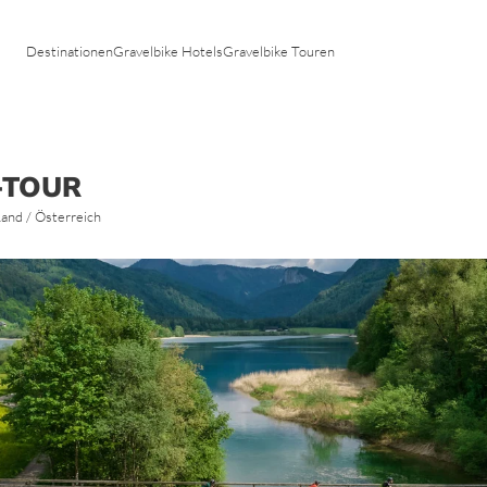
Tirol
Toskana
Vorarlberg
Trentino
Destinationen
Gravelbike Hotels
Gravelbike Touren
Venetien
n
-TOUR
Land / Österreich