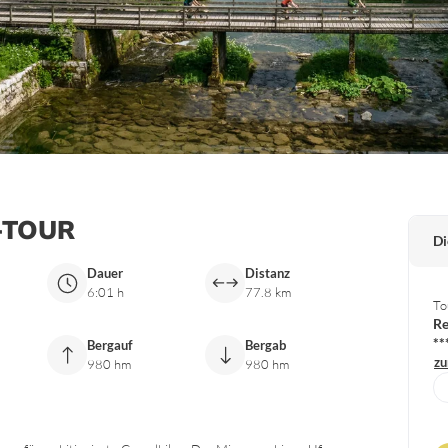
-TOUR
Di
Dauer
Distanz
6:01 h
77.8 km
To
Re
**
Bergauf
Bergab
zu
980 hm
980 hm