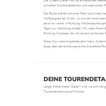
Die 3-Seen-Gravel-Tour ist ein episches Abent
schnellen Schotterabfahrten und malerischen 
Die Route startet mit einer Fahrt durch das t
Wolfgangsee bei Strobl, wo sich der erste beei
bevor es weiter in Richtung Weißenbachtal geh
Tagen zur Abkühlung einlädt. Mit vielen freien
Richtung Mondsee, der mit seinem idyllischen F
Diese Tour vereint spektakuläre Natur, fordern
lange, aber abwechslungsreiche Gravelbike-Ru
DEINE TOURENDETA
Länge, Höhenmeter, Dauer? Und wie schwierig ist
Tourendarstellung auf Komoot.