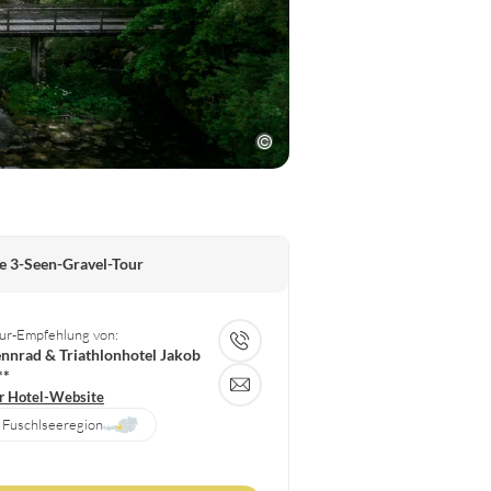
e 3-Seen-Gravel-Tour
ur-Empfehlung von:
nnrad & Triathlonhotel Jakob
**
r Hotel-Website
Fuschlseeregion