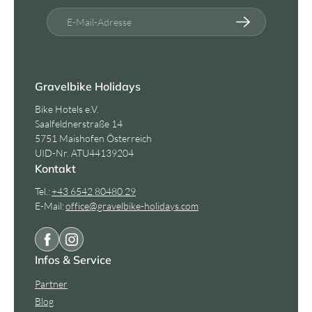
E-Mail-Adresse
Gravelbike Holidays
Bike Hotels e.V.
Saalfeldnerstraße 14
5751 Maishofen Österreich
UID-Nr. ATU44139204
Kontakt
Tel.:
+43 6542 80480 29
E-Mail:
office@
gravelbike-holidays.
com
Infos & Service
Partner
Blog