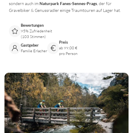
sondern auch im
Naturpark Fanes-Sennes-Prags
, der für
Gravelbiker & Genussradler einige Traumtouren auf Lager hat.
Bewertungen
95% Zufriedenheit
(103 Stimmen)
Preis
Gastgeber
ab 99,00 €
Familie Erlacher
pro Person