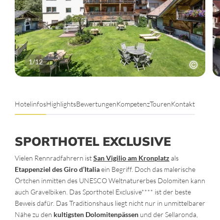
1
/
12
Hotelinfos
Highlights
Bewertungen
Kompetenz
Touren
Kontakt
SPORTHOTEL EXCLUSIVE
Vielen Rennradfahrern ist
San Vigilio am Kronplatz
als
Etappenziel des Giro d’Italia
ein Begriff. Doch das malerische
Örtchen inmitten des UNESCO Weltnaturerbes Dolomiten kann
auch Gravelbiken. Das Sporthotel Exclusive**** ist der beste
Beweis dafür. Das Traditionshaus liegt nicht nur in unmittelbarer
Nähe zu den
kultigsten Dolomitenpässen
und der Sellaronda,