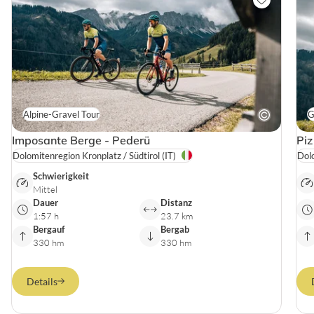
Alpine-Gravel Tour
G
Imposante Berge - Pederü
Piz
Dolomitenregion Kronplatz / Südtirol
(IT)
Dolo
Schwierigkeit
Mittel
Dauer
Distanz
1:57 h
23.7 km
Bergauf
Bergab
330 hm
330 hm
Details