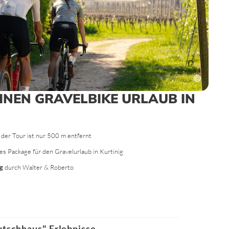
INEN GRAVELBIKE URLAUB IN
 der Tour ist nur 500 m entfernt
es Package für den Gravelurlaub in Kurtinig
g
durch Walter & Roberto
tschhaus" Erlebnisse