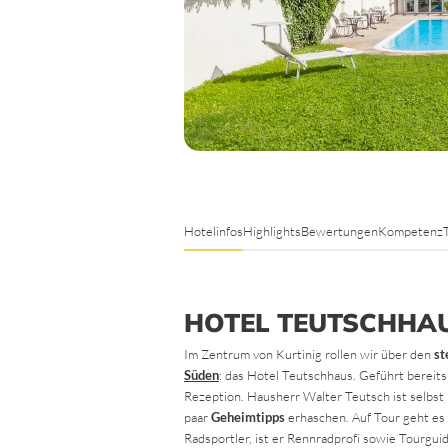
Hotelinfos
Highlights
Bewertungen
Kompetenz
HOTEL TEUTSCHHA
Im Zentrum von Kurtinig rollen wir über den
st
Süden
: das Hotel Teutschhaus. Geführt bereits
Rezeption. Hausherr Walter Teutsch ist selbst 
paar
Geheimtipps
erhaschen. Auf Tour geht es 
Radsportler, ist er Rennradprofi sowie Tourgui