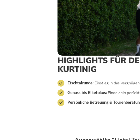
HIGHLIGHTS FÜR DE
KURTINIG
Etschtalrunde:
Einstieg in das Vergnügen
Genuss bis Bikefokus:
Finde dein perfekt
Persönliche Betreuung & Tourenberatun
Ausgewählte "Hotel Teu