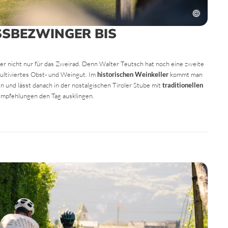
SBEZWINGER BIS
er nicht nur für das Zweirad. Denn Walter Teutsch hat noch eine zweite
kultiviertes Obst- und Weingut. Im
historischen Weinkeller
kommt man
nd lässt danach in der nostalgischen Tiroler Stube mit
traditionellen
pfehlungen den Tag ausklingen.