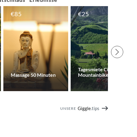
€
85
€
25
Tagesmiete City- oder
Massage 50 Minuten
Mountainbike
Giggle
.tips
UNSERE