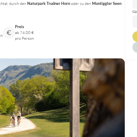
htal, durch den
Naturpark Trudner Horn
oder zu den
Montiggler Seen
.
Gä
Preis
ab 74,00 €
ch
pro Person