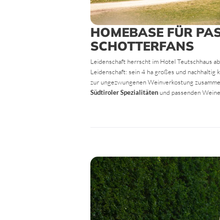
HOMEBASE FÜR PAS
SCHOTTERFANS
Leidenschaft herrscht im Hotel Teutschhaus ab
Leidenschaft: sein 4 ha großes und nachhaltig 
zur ungezwungenen Weinverkostung zusammen u
Südtiroler Spezialitäten
und passenden Weinem