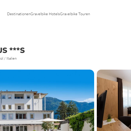
Tirol
Toskana
Vorarlberg
Trentino
Destinationen
Gravelbike Hotels
Gravelbike Touren
Venetien
n
S ***S
l / Italien