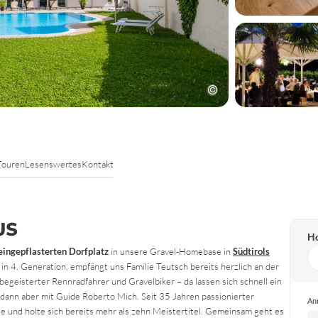
Touren
Lesenswertes
Kontakt
US
Ho
eingepflasterten Dorfplatz
in unsere Gravel-Homebase in
Südtirols
 in 4. Generation, empfängt uns Familie Teutsch bereits herzlich an der
begeisterter Rennradfahrer und Gravelbiker – da lassen sich schnell ein
dann aber mit Guide Roberto Mich. Seit 35 Jahren passionierter
An
de und holte sich bereits mehr als zehn Meistertitel. Gemeinsam geht es