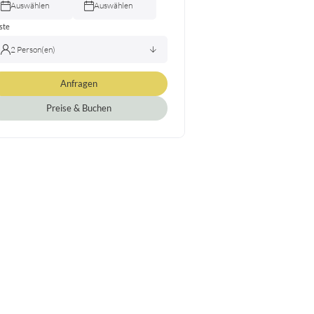
Auswählen
Auswählen
ste
2 Person(en)
Anfragen
Erwachsene(r)
2
Kind(er)
0
Preise & Buchen