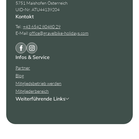
5751 Maishofen Österreich
UID-Nr. ATU44139204
Kontakt
Tel.:
+43 6542 80480 29
E-Mail:
office@
gravelbike-holidays.
com
Infos & Service
Partner
Blog
Mitgliedsbetrieb werden
Mitgliederbereich
Weiterführende Links