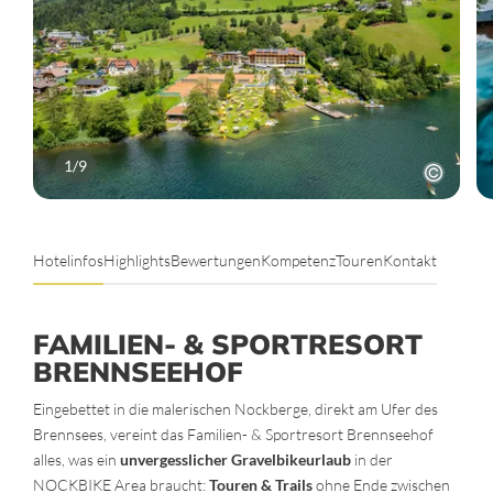
1
/
9
Hotelinfos
Highlights
Bewertungen
Kompetenz
Touren
Kontakt
FAMILIEN- & SPORTRESORT
BRENNSEEHOF
Eingebettet in die malerischen Nockberge, direkt am Ufer des
Brennsees, vereint das Familien- & Sportresort Brennseehof
alles, was ein
unvergesslicher Gravelbikeurlaub
in der
NOCKBIKE Area braucht:
Touren & Trails
ohne Ende zwischen