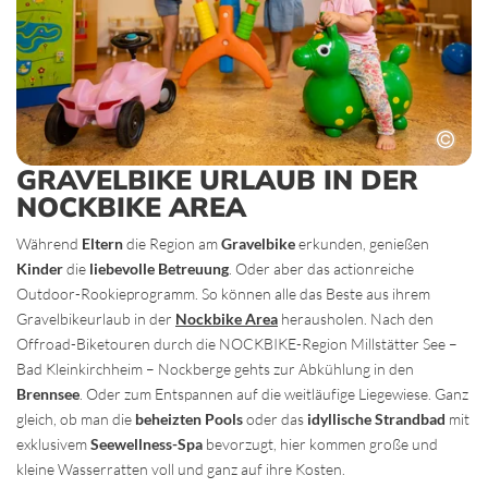
GRAVELBIKE URLAUB IN DER
NOCKBIKE AREA
Während
Eltern
die Region am
Gravelbike
erkunden, genießen
Kinder
die
liebevolle Betreuung
. Oder aber das actionreiche
Outdoor-Rookieprogramm. So können alle das Beste aus ihrem
Gravelbikeurlaub in der
Nockbike Area
herausholen. Nach den
Offroad-Biketouren durch die NOCKBIKE-Region Millstätter See –
Bad Kleinkirchheim – Nockberge gehts zur Abkühlung in den
Brennsee
. Oder zum Entspannen auf die weitläufige Liegewiese. Ganz
gleich, ob man die
beheizten Pools
oder das
idyllische Strandbad
mit
exklusivem
Seewellness-Spa
bevorzugt, hier kommen große und
kleine Wasserratten voll und ganz auf ihre Kosten.