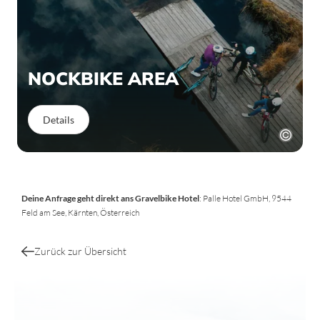
NOCKBIKE AREA
Details
Deine Anfrage geht direkt ans Gravelbike Hotel
: Palle Hotel GmbH, 9544
Feld am See, Kärnten, Österreich
Zurück zur Übersicht