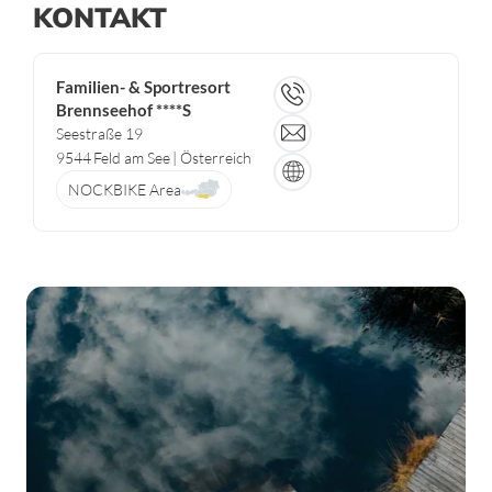
KONTAKT
Familien- & Sportresort
Brennseehof ****S
Seestraße 19
9544
Feld am See
| Österreich
NOCKBIKE Area