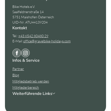
Bike Hotels e.V.
Saalfeldnerstraße 14
5751 Maishofen Österreich
UID-Nr. ATU44139204
Kontakt
Tel.:
+43 6542 80480 29
E-Mail:
office@
gravelbike-holidays.
com
Infos & Service
Partner
Blog
Mitgliedsbetrieb werden
Mitgliederbereich
Weiterführende Links