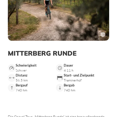
MITTERBERG RUNDE
Schwierigkeit
Dauer
Schwer
4:11 h
Distanz
Start- und Zielpunkt
56.5 km
Traminerhof
Bergauf
Bergab
740 hm
740 hm
Die Gravel Tour „Mitterberg Runde“ ist eine herausfordernde