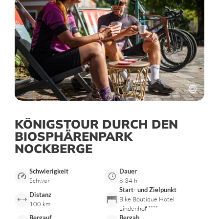
KÖNIGSTOUR DURCH DEN
BIOSPHÄRENPARK
NOCKBERGE
Schwierigkeit
Dauer
Schwer
8:34 h
Start- und Zielpunkt
Distanz
Bike Boutique Hotel
100 km
Lindenhof ****
Bergauf
Bergab