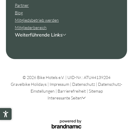
Partner
Blog
Mitgliedsbetrieb werden
Mitgliederbereich
Weiterführende Links
© 2026 Bike Hotels e.V.
|
UID-Nr.: ATU44139204
Gravelbike Holidays
|
Impressum
|
Datenschutz
|
Datenschutz-
Einstellungen
|
Barrierefreiheit
|
Sitemap
Interessante Seiten