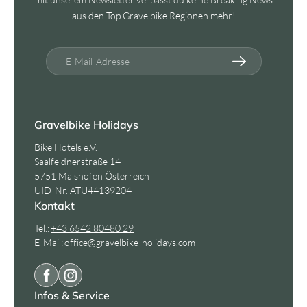
aus den Top Gravelbike Regionen mehr!
E-Mail-Adresse
Gravelbike Holidays
Bike Hotels e.V.
Saalfeldnerstraße 14
5751 Maishofen Österreich
UID-Nr. ATU44139204
Kontakt
Tel.:
+43 6542 80480 29
E-Mail:
office@
gravelbike-holidays.
com
Infos & Service