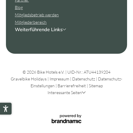
Blog
Mitgliedsbetrieb werden
Mitgliederbereich
Weiterführende Links
© 2026 Bike Hotels e.V.
|
UID-Nr.: ATU44139204
Gravelbike Holidays
|
Impressum
|
Datenschutz
|
Datenschutz-
Einstellungen
|
Barrierefreiheit
|
Sitemap
Interessante Seiten