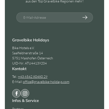
aus den Top Gravelbike Regionen mehr!
E-Mail-Adresse
Gravelbike Holidays
Bike Hotels e.V.
Saalfeldnerstraße 14
5751 Maishofen Österreich
UID-Nr. ATU44139204
Kontakt
Tel.:
+43 6542 80480 29
E-Mail:
office@
gravelbike-holidays.
com
Infos & Service
Partner