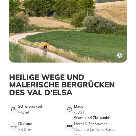
HEILIGE WEGE UND
MALERISCHE BERGRÜCKEN
DES VAL D’ELSA
Schwierigkeit
Dauer
Mittel
6:33 h
Start- und Zielpunkt
Distanz
Hotel & Restaurant
88.8 km
Casolare Le Terre Rosse
***S