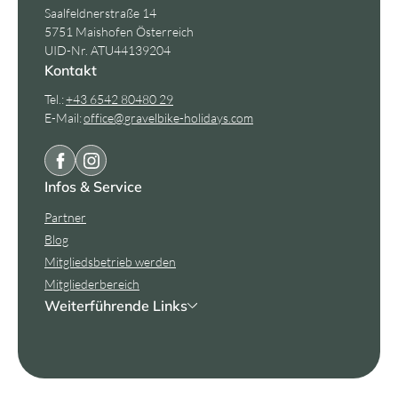
Saalfeldnerstraße 14
5751 Maishofen Österreich
UID-Nr. ATU44139204
Kontakt
Tel.:
+43 6542 80480 29
E-Mail:
office@
gravelbike-holidays.
com
Infos & Service
Partner
Blog
Mitgliedsbetrieb werden
Mitgliederbereich
Weiterführende Links