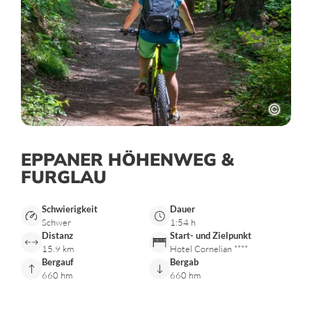
EPPANER HÖHENWEG &
FURGLAU
Schwierigkeit
Dauer
Schwer
1:54 h
Distanz
Start- und Zielpunkt
15.9 km
Hotel Cornelian ****
Bergauf
Bergab
660 hm
660 hm