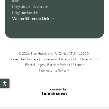
Blog
Mitgliedsbetrieb werden
Mitgliederbereich
Weiterführende Links
© 2026 Bike Hotels e.V.
|
UID-Nr.: ATU44139204
Gravelbike Holidays
|
Impressum
|
Datenschutz
|
Datenschutz-
Einstellungen
|
Barrierefreiheit
|
Sitemap
Interessante Seiten