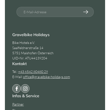
E-Mail-Adresse
Gravelbike Holidays
Bike Hotels e.V.
Saalfeldnerstraße 14
5751 Maishofen Österreich
UID-Nr. ATU44139204
Kontakt
Tel.:
+43 6542 80480 29
E-Mail:
office@
gravelbike-holidays.
com
Infos & Service
Partner