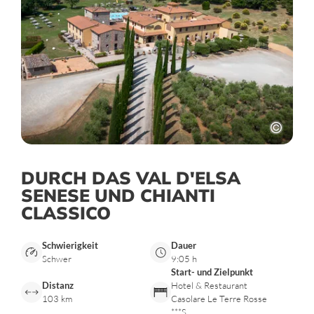
DURCH DAS VAL D'ELSA
SENESE UND CHIANTI
CLASSICO
Schwierigkeit
Dauer
Schwer
9:05 h
Start- und Zielpunkt
Distanz
Hotel & Restaurant
103 km
Casolare Le Terre Rosse
***S