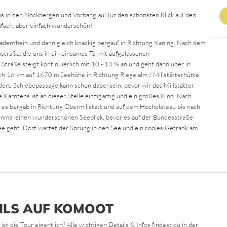
s in den Nockbergen und Vorhang auf für den schönsten Blick auf den
infach, aber einfach wunderschön!
Radenthein und dann gleich knackig bergauf in Richtung Kaning. Nach dem
straße, die uns in ein einsames Tal mit aufgelassenen
Straße steigt kontinuierlich mit 10 - 14 % an und geht dann über in
ch 16 km auf 1670 m Seehöhe in Richtung Riegelalm / Millstätterhütte.
ere Schiebepassage kann schon dabei sein, bevor wir das Millstätter
e Kärntens ist an dieser Stelle einzigartig und ein großes Kino. Nach
ht es bergab in Richtung Obermillstatt und auf dem Hochplateau bis nach
 einmal einen wunderschönen Seeblick, bevor es auf der Bundesstraße
e geht. Dort wartet der Sprung in den See und ein cooles Getränk am
ILS AUF KOMOOT
 die Tour eigentlich? Alle wichtigen Details & Infos findest du in der