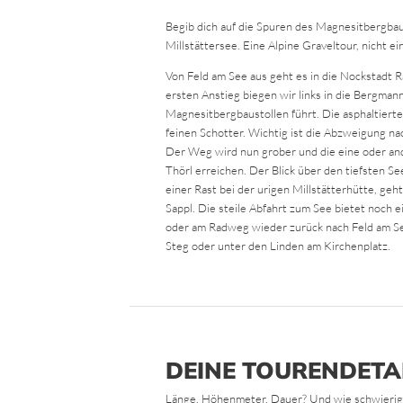
Begib dich auf die Spuren des Magnesitbergbau
Millstättersee. Eine Alpine Graveltour, nicht e
Von Feld am See aus geht es in die Nockstadt 
ersten Anstieg biegen wir links in die Bergmann
Magnesitbergbaustollen führt. Die asphaltierte 
feinen Schotter. Wichtig ist die Abzweigung na
Der Weg wird nun grober und die eine oder and
Thörl erreichen. Der Blick über den tiefsten Se
einer Rast bei der urigen Millstätterhütte, ge
Sappl. Die steile Abfahrt zum See bietet noch
oder am Radweg wieder zurück nach Feld am Se
Steg oder unter den Linden am Kirchenplatz.
DEINE TOURENDETA
Länge, Höhenmeter, Dauer? Und wie schwierig ist