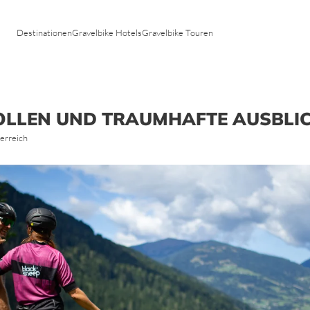
Tirol
Toskana
Vorarlberg
Trentino
Destinationen
Gravelbike Hotels
Gravelbike Touren
Venetien
n
OLLEN UND TRAUMHAFTE AUSBLI
erreich