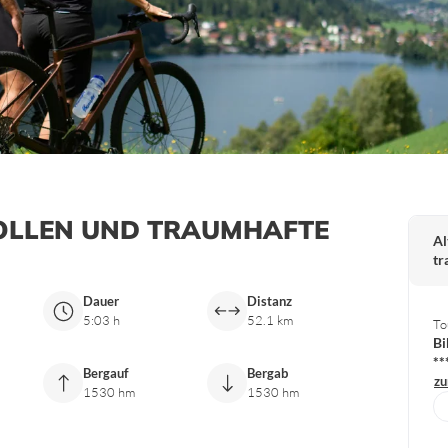
OLLEN UND TRAUMHAFTE
Al
tr
Dauer
Distanz
5:03 h
52.1 km
To
Bi
**
Bergauf
Bergab
zu
1530 hm
1530 hm