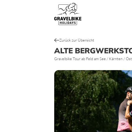
Gravelbike Touren
Top Gravel Bike Routen & Strecke
Zurück zur Übersicht
ALTE BERGWERKST
Gravelbike Tour ab Feld am See / Kärnten / Öst