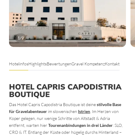
1
/
9
Hotelinfos
Highlights
Bewertungen
Gravel Kompetenz
Kontakt
HOTEL CAPRIS CAPODISTRIA
BOUTIQUE
Das Hotel Capris Capodistria Boutique ist deine
stilvolle Base
für Gravelabenteuer
im slowenischen
Istrien
. Im Herzen von
Koper gelegen, nur wenige Schritte von Altstadt & Adria
entfernt, warten hier
Tourenanbindungen in drei Länder
: SLO,
CRO & IT. Entlang der Küste oder hügelig durchs Hinterland –