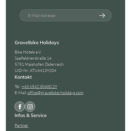
E-Mail-Adresse
Gravelbike Holidays
Bike Hotels e.V.
Saalfeldnerstraße 14
5751 Maishofen Österreich
UID-Nr. ATU44139204
Kontakt
Tel.:
+43 6542 80480 29
E-Mail:
office@
gravelbike-holidays.
com
Infos & Service
Partner