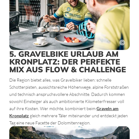
5. GRAVELBIKE URLAUB AM
KRONPLATZ: DER PERFEKTE
MIX AUS FLOW & CHALLENGE
Die Region bietet alles, was Gravelbiker lieben: schnelle
Schotterpisten, aussichtsreiche Höhenwege, alpine Forststraßen
und technisch anspruchsvollere Abschnitte. Dadurch kommen
sowohl Einsteiger als auch ambitionierte Kilometerfresser voll
auf ihre Kosten. Wer möchte, kombiniert beim
Graveln am
Kronplatz
gleich mehrere Täler miteinander und entdeckt jeden
Tag eine neue Facette der Dolomitenregion.