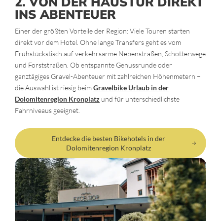
2. VON DER HAUSTÜR DIREKT
INS ABENTEUER
Einer der größten Vorteile der Region: Viele Touren starten
direkt vor dem Hotel. Ohne lange Transfers geht es vom
Frühstückstisch auf verkehrsarme Nebenstraßen, Schotterwege
und Forststraßen. Ob entspannte Genussrunde oder
ganztägiges Gravel-Abenteuer mit zahlreichen Höhenmetern –
die Auswahl ist riesig beim
Gravelbike Urlaub in der
Dolomitenregion Kronplatz
und für unterschiedlichste
Fahrniveaus geeignet.
Entdecke die besten Bikehotels in der
Dolomitenregion Kronplatz