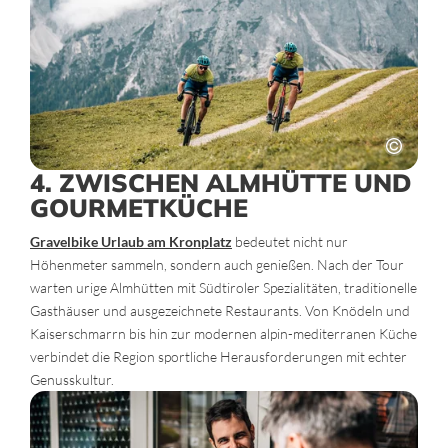
4. ZWISCHEN ALMHÜTTE UND
GOURMETKÜCHE
Gravelbike Urlaub am Kronplatz
bedeutet nicht nur
Höhenmeter sammeln, sondern auch genießen. Nach der Tour
warten urige Almhütten mit Südtiroler Spezialitäten, traditionelle
Gasthäuser und ausgezeichnete Restaurants. Von Knödeln und
Kaiserschmarrn bis hin zur modernen alpin-mediterranen Küche
verbindet die Region sportliche Herausforderungen mit echter
Genusskultur.