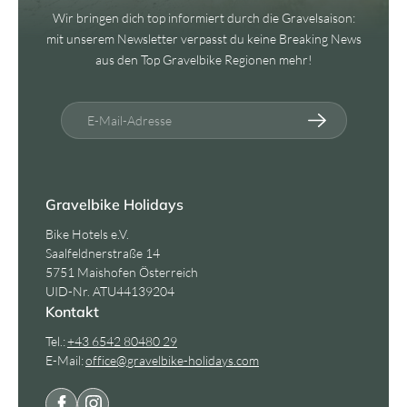
Wir bringen dich top informiert durch die Gravelsaison:
mit unserem Newsletter verpasst du keine Breaking News
aus den Top Gravelbike Regionen mehr!
E-Mail-Adresse
Gravelbike Holidays
Bike Hotels e.V.
Saalfeldnerstraße 14
5751 Maishofen Österreich
UID-Nr. ATU44139204
Kontakt
Tel.:
+43 6542 80480 29
E-Mail:
office@
gravelbike-holidays.
com