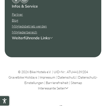
Infos & Service
Partner
Blog
Mitgliedsbetrieb werden
Mitgliederbereich
Weiterführende Links
© 2026 Bike Hotels e.V.
|
UID-Nr.: ATU44139204
Gravelbike Holidays
|
Impressum
|
Datenschutz
|
Datenschutz-
Einstellungen
|
Barrierefreiheit
|
Sitemap
Interessante Seiten