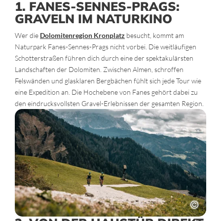
1. FANES-SENNES-PRAGS:
GRAVELN IM NATURKINO
Wer die
Dolomitenregion Kronplatz
besucht, kommt am
Naturpark Fanes-Sennes-Prags nicht vorbei. Die weitläufigen
Schotterstraßen führen dich durch eine der spektakulärsten
Landschaften der Dolomiten. Zwischen Almen, schroffen
Felswänden und glasklaren Bergbächen fühlt sich jede Tour wie
eine Expedition an. Die Hochebene von Fanes gehört dabei zu
den eindrucksvollsten Gravel-Erlebnissen der gesamten Region.