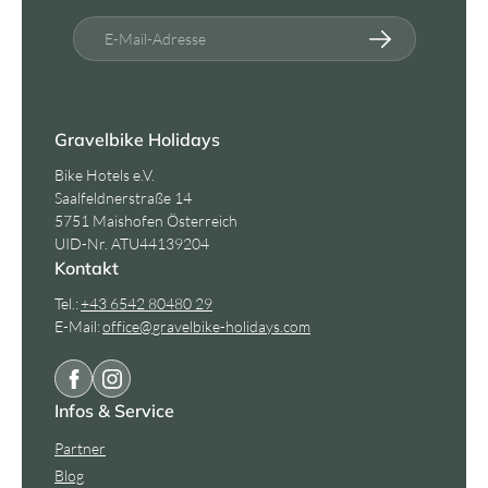
E-Mail-Adresse
Gravelbike Holidays
Bike Hotels e.V.
Saalfeldnerstraße 14
5751 Maishofen Österreich
UID-Nr. ATU44139204
Kontakt
Tel.:
+43 6542 80480 29
E-Mail:
office@
gravelbike-holidays.
com
Infos & Service
Partner
Blog