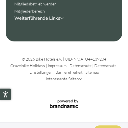
Mitgliedsbetrieb werden
Mitgliederbereich
Weiterführende Links
© 2026 Bike Hotels e.V.
|
UID-Nr.: ATU44139204
Gravelbike Holidays
|
Impressum
|
Datenschutz
|
Datenschutz-
Einstellungen
|
Barrierefreiheit
|
Sitemap
Interessante Seiten