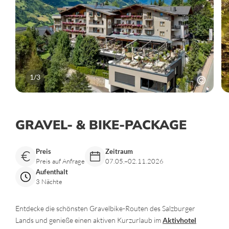
1
/
3
GRAVEL- & BIKE-PACKAGE
Preis
Zeitraum
Preis auf Anfrage
07.05.–02.11.2026
Aufenthalt
3 Nächte
Entdecke die schönsten Gravelbike-Routen des Salzburger
Lands und genieße einen aktiven Kurzurlaub im
Aktivhotel