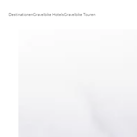
Community & Events
Destinationen
Gravelbike Hotels
Gravelbike Touren
n