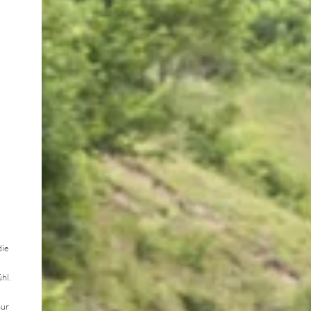
die
hl.
nur