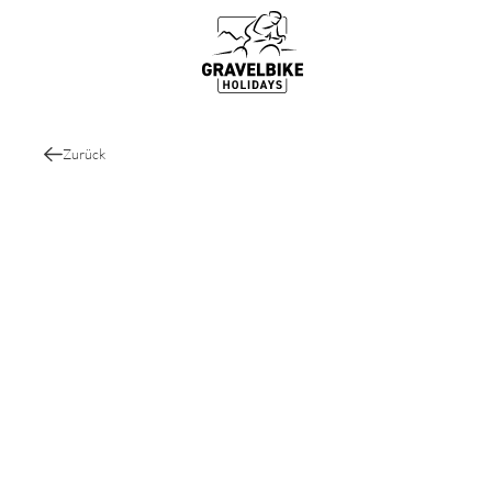
Gravelbike Touren
Top Gravel Bike Routen & Strecke
Zurück