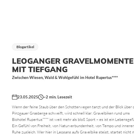
Blogartikel
LEOGANGER GRAVELMOMENTE
MIT TIEFGANG
Zwischen Wiesen, Wald & Wohlgefühl im Hotel Rupertus****
23.05.2025
~2
min. Lesezeit
Wenn der feine Staub über den Schotterwegen tanzt und der Blick über 
Pinzgauer Grasberge schweift, wird schnell klar: Gravelbiken rund ums
Biohotel Rupertus**** ist weit mehr als bloß Sport – es ist ein Lebensgefü
Ein Gefühl von Freiheit, von Naturverbundenheit, von Tempo und innerer
Ruhe zugleich. Wer hier in Leogang aufs Gravelbike steigt, startet nicht 