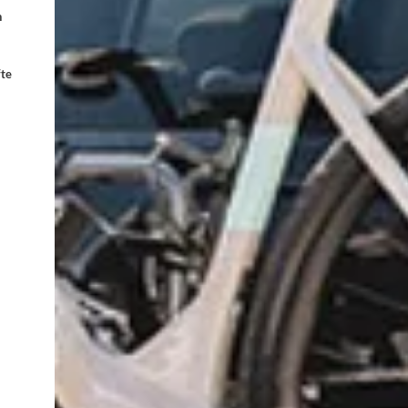
n
fte