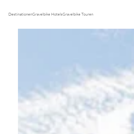
Community & Events
Destinationen
Gravelbike Hotels
Gravelbike Touren
n