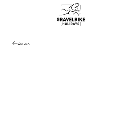
Gravelbike Touren
Top Gravel Bike Routen & Strecke
Zurück