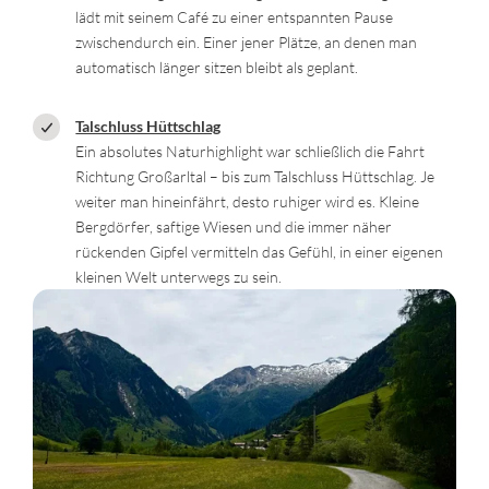
lädt mit seinem Café zu einer entspannten Pause
zwischendurch ein. Einer jener Plätze, an denen man
automatisch länger sitzen bleibt als geplant.
Talschluss Hüttschlag
Ein absolutes Naturhighlight war schließlich die Fahrt
Richtung Großarltal – bis zum Talschluss Hüttschlag. Je
weiter man hineinfährt, desto ruhiger wird es. Kleine
Bergdörfer, saftige Wiesen und die immer näher
rückenden Gipfel vermitteln das Gefühl, in einer eigenen
kleinen Welt unterwegs zu sein.