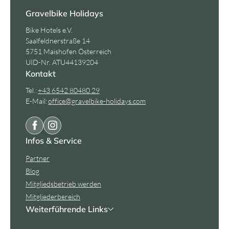
Gravelbike Holidays
Bike Hotels e.V.
Saalfeldnerstraße 14
5751 Maishofen Österreich
UID-Nr. ATU44139204
Kontakt
Tel.:
+43 6542 80480 29
E-Mail:
office@
gravelbike-holidays.
com
Infos & Service
Partner
Blog
Mitgliedsbetrieb werden
Mitgliederbereich
Weiterführende Links