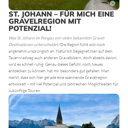
ST. JOHANN – FÜR MICH EINE
GRAVELREGION MIT
POTENZIAL!
Was St. Johann im Pongau von vielen bekannten Gravel-
Destinationen unterscheidet?
Die Region fühlt sich noch
angenehm ursprünglich an. Natürlich begegnet man auf dem
Tauernradweg auch anderen Gravelbikern, doch abseits davon,
wird es schnell ruhig. Genau dieses Gefühl, noch Neues
entdecken zu können, hat mir besonders gut gefallen. Man
merkt, dass sich hier gerade eine spannende Gravelregion
entwickelt – mit viel Potenzial und zahlreichen Möglichkeiten für
zukünftige Touren.