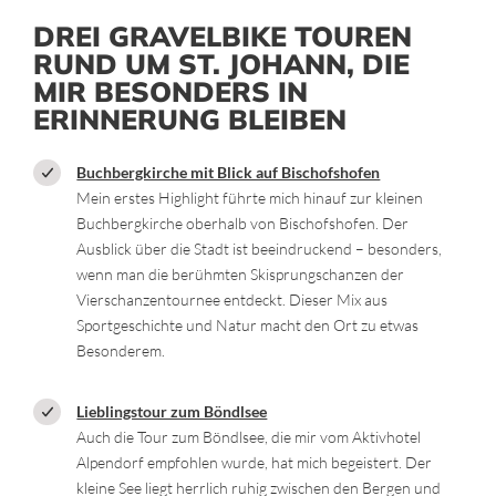
DREI GRAVELBIKE TOUREN
RUND UM ST. JOHANN, DIE
MIR BESONDERS IN
ERINNERUNG BLEIBEN
Buchbergkirche mit Blick auf Bischofshofen
Mein erstes Highlight führte mich hinauf zur kleinen
Buchbergkirche oberhalb von Bischofshofen. Der
Ausblick über die Stadt ist beeindruckend – besonders,
wenn man die berühmten Skisprungschanzen der
Vierschanzentournee entdeckt. Dieser Mix aus
Sportgeschichte und Natur macht den Ort zu etwas
Besonderem.
Lieblingstour zum Böndlsee
Auch die Tour zum Böndlsee, die mir vom Aktivhotel
Alpendorf empfohlen wurde, hat mich begeistert. Der
kleine See liegt herrlich ruhig zwischen den Bergen und