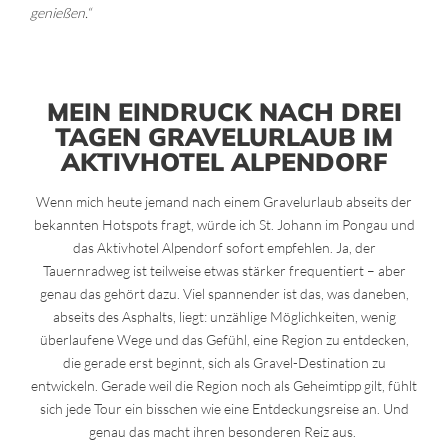
genießen.“
MEIN EINDRUCK NACH DREI
TAGEN GRAVELURLAUB IM
AKTIVHOTEL ALPENDORF
Wenn mich heute jemand nach einem Gravelurlaub abseits der
bekannten Hotspots fragt, würde ich St. Johann im Pongau und
das Aktivhotel Alpendorf sofort empfehlen. Ja, der
Tauernradweg ist teilweise etwas stärker frequentiert – aber
genau das gehört dazu. Viel spannender ist das, was daneben,
abseits des Asphalts, liegt: unzählige Möglichkeiten, wenig
überlaufene Wege und das Gefühl, eine Region zu entdecken,
die gerade erst beginnt, sich als Gravel-Destination zu
entwickeln. Gerade weil die Region noch als Geheimtipp gilt, fühlt
sich jede Tour ein bisschen wie eine Entdeckungsreise an. Und
genau das macht ihren besonderen Reiz aus.