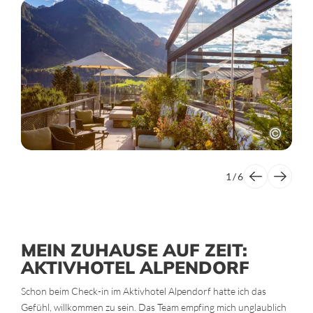
1
/
6
MEIN ZUHAUSE AUF ZEIT:
AKTIVHOTEL ALPENDORF
Schon beim Check-in im Aktivhotel Alpendorf hatte ich das
Gefühl, willkommen zu sein. Das Team empfing mich unglaublich